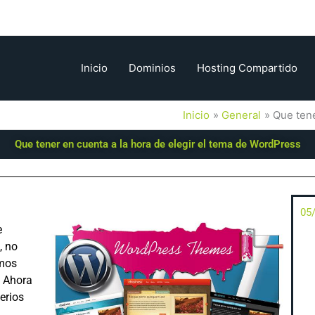
Inicio
Dominios
Hosting Compartido
Inicio
General
Que tene
Que tener en cuenta a la hora de elegir el tema de WordPress
05
e
, no
imos
. Ahora
erios