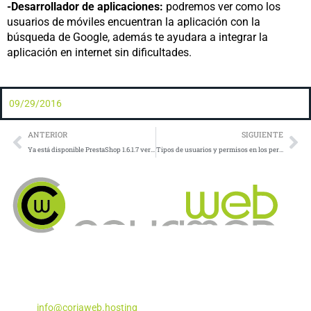
-Desarrollador de aplicaciones:
podremos ver como los
usuarios de móviles encuentran la aplicación con la
búsqueda de Google, además te ayudara a integrar la
aplicación en internet sin dificultades.
09/29/2016
Prev
Ne
ANTERIOR
SIGUIENTE
Ya está disponible PrestaShop 1.6.1.7 versión de mantenimiento
Tipos de usuarios y permisos en los perfiles de WordPress
Apartado de Correos Nº 5
Coria del Río, Sevilla – 41100
Teléfono:
955 29 29 87
Email:
info@coriaweb.hosting