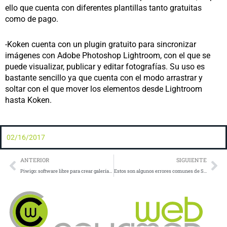
ello que cuenta con diferentes plantillas tanto gratuitas
como de pago.
-Koken cuenta con un plugin gratuito para sincronizar
imágenes con Adobe Photoshop Lightroom, con el que se
puede visualizar, publicar y editar fotografías. Su uso es
bastante sencillo ya que cuenta con el modo arrastrar y
soltar con el que mover los elementos desde Lightroom
hasta Koken.
02/16/2017
Prev
Ne
ANTERIOR
SIGUIENTE
Piwigo: software libre para crear galerías de fotos en tu web
Estos son algunos errores comunes de SEO que debemos evitar