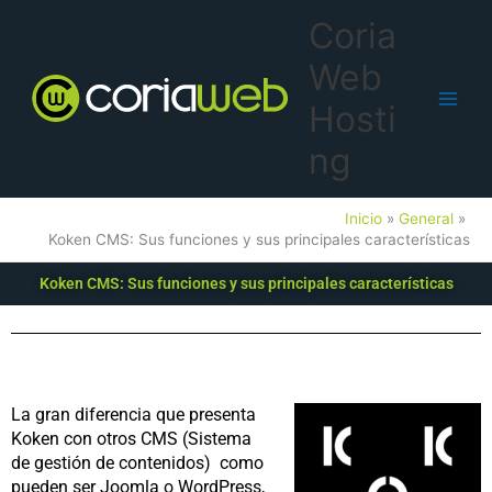
Ir
Main
Coria
al
Men
contenido
Web
Hosti
ng
Inicio
General
Koken CMS: Sus funciones y sus principales características
Koken CMS: Sus funciones y sus principales características
La gran diferencia que presenta
Koken con otros CMS (Sistema
de gestión de contenidos) como
pueden ser Joomla o WordPress,