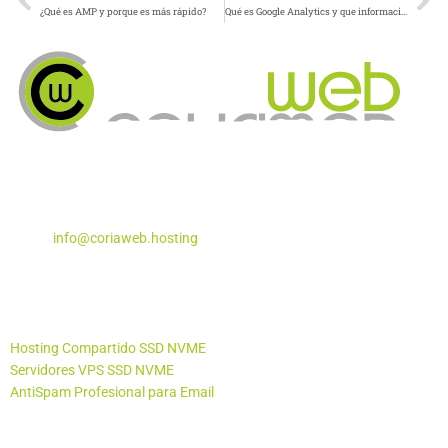
¿Qué es AMP y porque es más rápido?
Qué es Google Analytics y que información nos puede aportar
Apartado de Correos Nº 5
Coria del Río, Sevilla – 41100
Teléfono:
955 29 29 87
Email:
info@coriaweb.hosting
Productos
Hosting Compartido SSD NVME
Servidores VPS SSD NVME
AntiSpam Profesional para Email