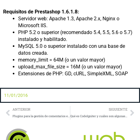
Requisitos de Prestashop 1.6.1.8:
Servidor web: Apache 1.3, Apache 2.x, Nginx o
Microsoft IIS.
PHP 5.2 o superior (recomendado 5.4, 5.5, 5.6 o 5.7)
instalado y habilitado.
MySQL 5.0 o superior instalado con una base de
datos creada.
memory_limit = 64M (o un valor mayor)
upload_max_file_size = 16M (o un valor mayor)
Extensiones de PHP: GD, cURL, SimpleXML, SOAP
11/01/2016
Prev
Ne
ANTERIOR
SIGUIENTE
Plugins para la gestión de comentarios en WordPress
Qué es CodeIgniter y cuáles son algunas de sus ventajas