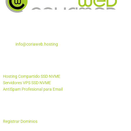
Apartado de Correos Nº 5
Coria del Río, Sevilla – 41100
Teléfono:
955 29 29 87
Email:
info@coriaweb.hosting
Productos
Hosting Compartido SSD NVME
Servidores VPS SSD NVME
AntiSpam Profesional para Email
Otros Productos
Registrar Dominios