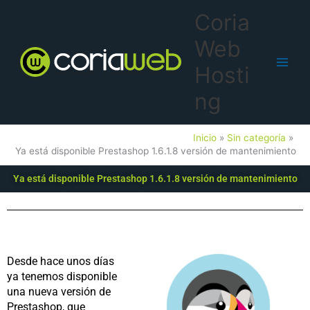
Ir
Main
Coria
al
Men
contenido
Web
Hosti
ng
Inicio
Sin categoría
Ya está disponible Prestashop 1.6.1.8 versión de mantenimiento
Ya está disponible Prestashop 1.6.1.8 versión de mantenimiento
Desde hace unos días
ya tenemos disponible
una nueva versión de
Prestashop, que