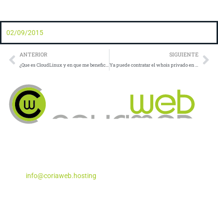
02/09/2015
Prev
Ne
ANTERIOR
SIGUIENTE
¿Que es CloudLinux y en que me beneficia?
Ya puede contratar el whois privado en CoriaWeb
Apartado de Correos Nº 5
Coria del Río, Sevilla – 41100
Teléfono:
955 29 29 87
Email:
info@coriaweb.hosting
Productos