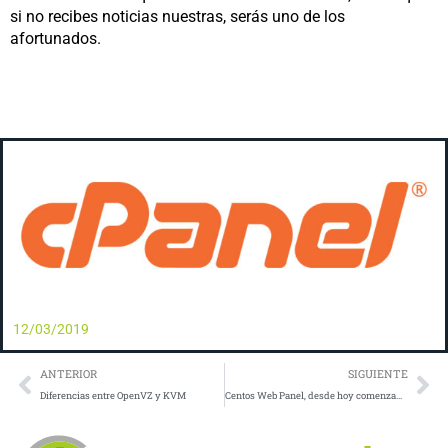
si no recibes noticias nuestras, serás uno de los
afortunados.
12/03/2019
Prev
Ne
ANTERIOR
SIGUIENTE
Diferencias entre OpenVZ y KVM
Centos Web Panel, desde hoy comenzamos a utilizarlo de forma oficial.