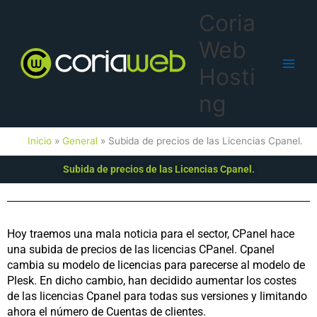
Ir
Main
Coria
al
Men
contenido
Web
Hosti
ng
Inicio
General
Subida de precios de las Licencias Cpanel.
Subida de precios de las Licencias Cpanel.
Hoy traemos una mala noticia para el sector, CPanel hace
una subida de precios de las licencias CPanel. Cpanel
cambia su modelo de licencias para parecerse al modelo de
Plesk. En dicho cambio, han decidido aumentar los costes
de las licencias Cpanel para todas sus versiones y limitando
ahora el número de Cuentas de clientes.