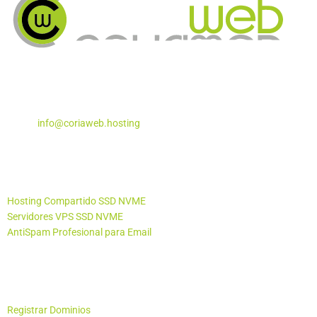
Apartado de Correos Nº 5
Coria del Río, Sevilla – 41100
Teléfono:
955 29 29 87
Email:
info@coriaweb.hosting
Productos
Hosting Compartido SSD NVME
Servidores VPS SSD NVME
AntiSpam Profesional para Email
Otros Productos
Registrar Dominios