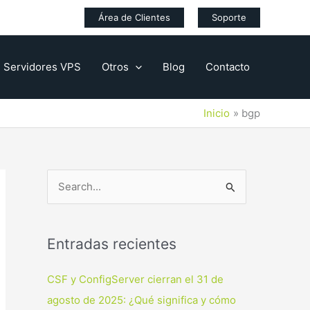
Área de Clientes
Soporte
Servidores VPS
Otros
Blog
Contacto
Inicio
bgp
B
u
s
Entradas recientes
c
a
CSF y ConfigServer cierran el 31 de
r
agosto de 2025: ¿Qué significa y cómo