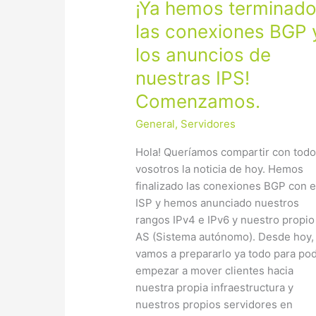
¡Ya
¡Ya hemos terminad
hemos
las conexiones BGP 
terminado
los anuncios de
las
conexiones
nuestras IPS!
BGP
Comenzamos.
y
los
General
,
Servidores
anuncios
Hola! Queríamos compartir con tod
de
vosotros la noticia de hoy. Hemos
nuestras
finalizado las conexiones BGP con e
IPS!
ISP y hemos anunciado nuestros
Comenzamos.
rangos IPv4 e IPv6 y nuestro propio
AS (Sistema autónomo). Desde hoy,
vamos a prepararlo ya todo para po
empezar a mover clientes hacia
nuestra propia infraestructura y
nuestros propios servidores en