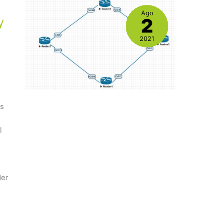
o
Ago
y
2
2021
os
l
der