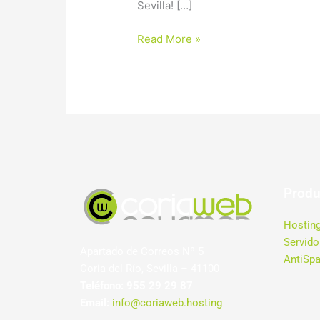
Sevilla! […]
Read More »
Produ
Hostin
Servid
Apartado de Correos Nº 5
AntiSpa
Coria del Río, Sevilla – 41100
Teléfono:
955 29 29 87
Email:
info@coriaweb.hosting