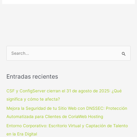
B
u
s
Entradas recientes
c
a
CSF y ConfigServer cierran el 31 de agosto de 2025: ¿Qué
r
significa y cómo te afecta?
p
Mejora la Seguridad de tu Sitio Web con DNSSEC: Protección
o
Automatizada para Clientes de CoriaWeb Hosting
r
Entorno Corporativo: Escritorio Virtual y Captación de Talento
:
en la Era Digital