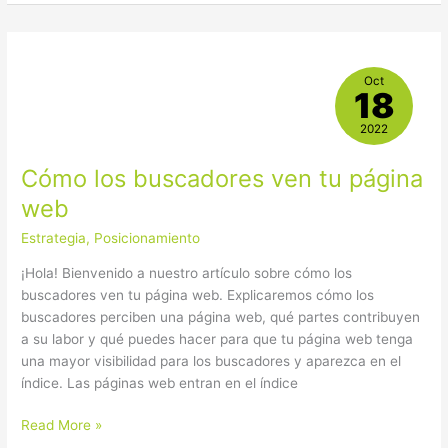
Cómo
Oct
los
18
buscadores
ven
2022
tu
Cómo los buscadores ven tu página
página
web
web
Estrategia
,
Posicionamiento
¡Hola! Bienvenido a nuestro artículo sobre cómo los
buscadores ven tu página web. Explicaremos cómo los
buscadores perciben una página web, qué partes contribuyen
a su labor y qué puedes hacer para que tu página web tenga
una mayor visibilidad para los buscadores y aparezca en el
índice. Las páginas web entran en el índice
Read More »