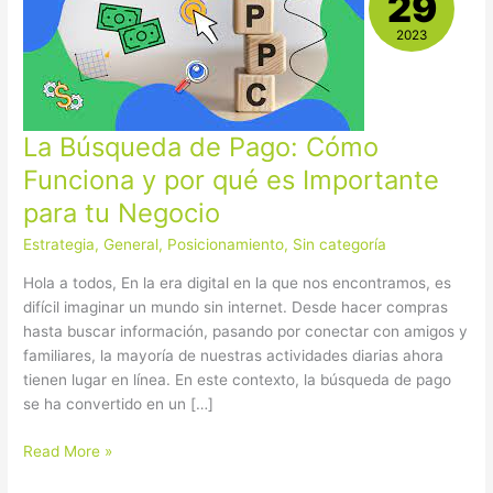
29
de
Pago:
2023
Cómo
Funciona
y
por
La Búsqueda de Pago: Cómo
qué
Funciona y por qué es Importante
es
Importante
para tu Negocio
para
Estrategia
,
General
,
Posicionamiento
,
Sin categoría
tu
Negocio
Hola a todos, En la era digital en la que nos encontramos, es
difícil imaginar un mundo sin internet. Desde hacer compras
hasta buscar información, pasando por conectar con amigos y
familiares, la mayoría de nuestras actividades diarias ahora
tienen lugar en línea. En este contexto, la búsqueda de pago
se ha convertido en un […]
Read More »