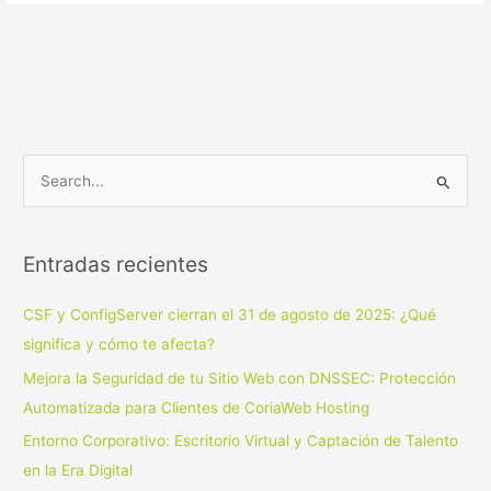
B
u
s
Entradas recientes
c
a
CSF y ConfigServer cierran el 31 de agosto de 2025: ¿Qué
r
significa y cómo te afecta?
p
Mejora la Seguridad de tu Sitio Web con DNSSEC: Protección
o
Automatizada para Clientes de CoriaWeb Hosting
r
Entorno Corporativo: Escritorio Virtual y Captación de Talento
:
en la Era Digital