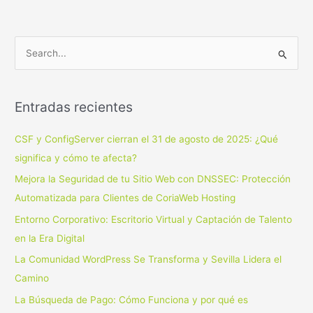
B
u
s
Entradas recientes
c
a
CSF y ConfigServer cierran el 31 de agosto de 2025: ¿Qué
r
significa y cómo te afecta?
p
Mejora la Seguridad de tu Sitio Web con DNSSEC: Protección
o
Automatizada para Clientes de CoriaWeb Hosting
r
Entorno Corporativo: Escritorio Virtual y Captación de Talento
:
en la Era Digital
La Comunidad WordPress Se Transforma y Sevilla Lidera el
Camino
La Búsqueda de Pago: Cómo Funciona y por qué es