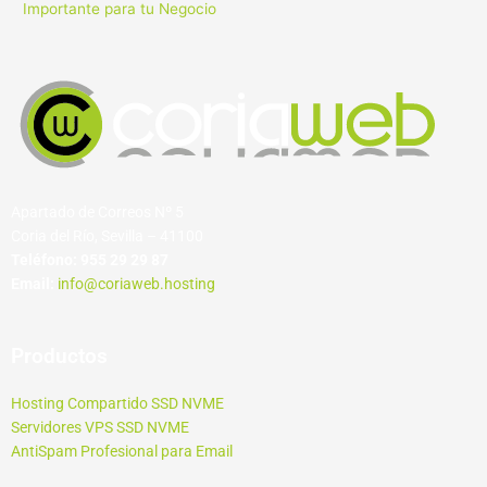
Importante para tu Negocio
Apartado de Correos Nº 5
Coria del Río, Sevilla – 41100
Teléfono:
955 29 29 87
Email:
info@coriaweb.hosting
Productos
Hosting Compartido SSD NVME
Servidores VPS SSD NVME
AntiSpam Profesional para Email