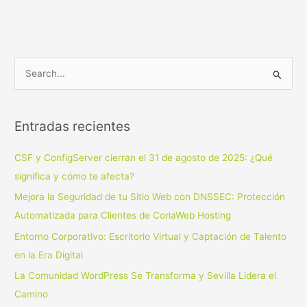
B
u
s
Entradas recientes
c
a
CSF y ConfigServer cierran el 31 de agosto de 2025: ¿Qué
r
significa y cómo te afecta?
p
Mejora la Seguridad de tu Sitio Web con DNSSEC: Protección
o
Automatizada para Clientes de CoriaWeb Hosting
r
Entorno Corporativo: Escritorio Virtual y Captación de Talento
:
en la Era Digital
La Comunidad WordPress Se Transforma y Sevilla Lidera el
Camino