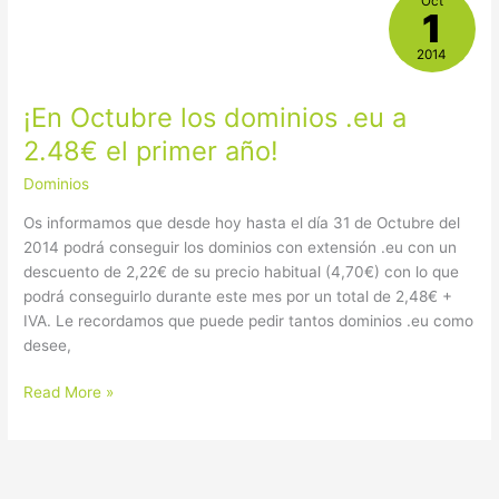
Oct
1
Octubre
los
2014
dominios
.eu
¡En Octubre los dominios .eu a
a
2.48€
2.48€ el primer año!
el
Dominios
primer
año!
Os informamos que desde hoy hasta el día 31 de Octubre del
2014 podrá conseguir los dominios con extensión .eu con un
descuento de 2,22€ de su precio habitual (4,70€) con lo que
podrá conseguirlo durante este mes por un total de 2,48€ +
IVA. Le recordamos que puede pedir tantos dominios .eu como
desee,
Read More »