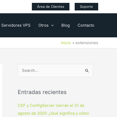
Área de Clientes
Soporte
Servidores VPS
Otros
Blog
Contacto
Inicio
extensiones
B
u
s
Entradas recientes
c
a
CSF y ConfigServer cierran el 31 de
r
agosto de 2025: ¿Qué significa y cómo