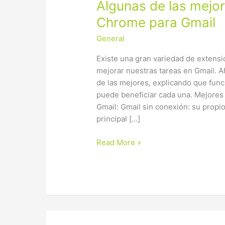
Algunas
Algunas de las mejo
de
Chrome para Gmail
las
General
mejores
extensiones
Existe una gran variedad de extensi
Chrome
mejorar nuestras tareas en Gmail. 
para
de las mejores, explicando que fun
Gmail
puede beneficiar cada una. Mejore
Gmail: Gmail sin conexión: su propio
principal […]
Read More »