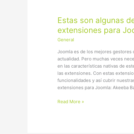
Estas
Estas son algunas de
son
extensiones para Jo
algunas
General
de
las
Joomla es de los mejores gestores 
mejores
actualidad. Pero muchas veces nec
extensiones
en las características nativas de es
para
las extensiones. Con estas extensi
Joomla
funcionalidades y así cubrir nuestr
extensiones para Joomla: Akeeba B
Read More »