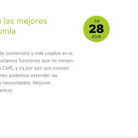
 las mejores
Jul
28
omla
2016
de contenidos y más usados en la
esitamos funciones que no vienen
te CMS, y es por eso que existen
ones podemos extender las
as necesidades. Mejores
ackup: