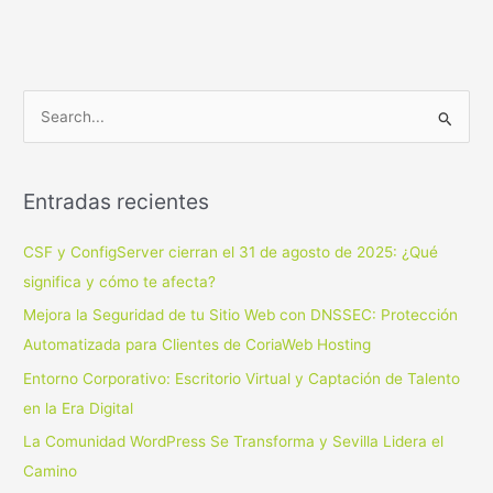
B
u
s
Entradas recientes
c
a
CSF y ConfigServer cierran el 31 de agosto de 2025: ¿Qué
r
significa y cómo te afecta?
p
Mejora la Seguridad de tu Sitio Web con DNSSEC: Protección
o
Automatizada para Clientes de CoriaWeb Hosting
r
Entorno Corporativo: Escritorio Virtual y Captación de Talento
:
en la Era Digital
La Comunidad WordPress Se Transforma y Sevilla Lidera el
Camino