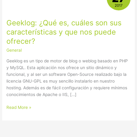
es,
2017
cuáles
son
Geeklog: ¿Qué es, cuáles son sus
sus
características
características y que nos puede
y
ofrecer?
que
nos
General
puede
Geeklog es un tipo de motor de blog o weblog basado en PHP
ofrecer?
y MySQL. Esta aplicación nos ofrece un sitio dinámico y
funcional, y al ser un software Open-Source realizado bajo la
licencia GNU-GPL es muy sencillo instalarlo en nuestro
hosting. Además es de fácil configuración y requiere mínimos
conocimientos de Apache o IIS, […]
Read More »