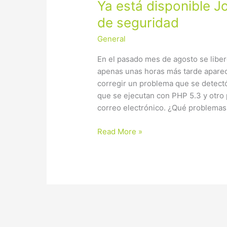
Ya
Ya está disponible J
está
de seguridad
disponible
General
Joomla
3.6.2,
En el pasado mes de agosto se liberó
versión
apenas unas horas más tarde aparec
de
corregir un problema que se detectó 
seguridad
que se ejecutan con PHP 5.3 y otro
correo electrónico. ¿Qué problemas 
Read More »