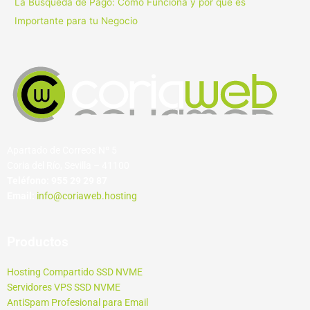
La Búsqueda de Pago: Cómo Funciona y por qué es
Importante para tu Negocio
Apartado de Correos Nº 5
Coria del Río, Sevilla – 41100
Teléfono:
955 29 29 87
Email:
info@coriaweb.hosting
Productos
Hosting Compartido SSD NVME
Servidores VPS SSD NVME
AntiSpam Profesional para Email