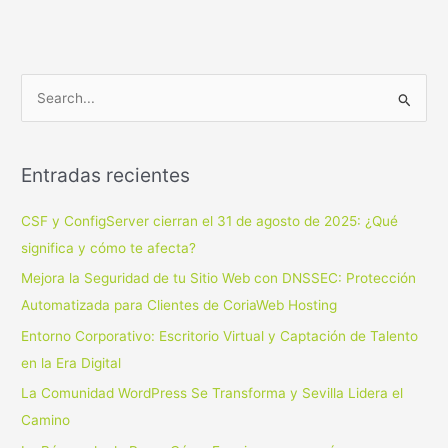
B
u
s
Entradas recientes
c
a
CSF y ConfigServer cierran el 31 de agosto de 2025: ¿Qué
r
significa y cómo te afecta?
p
Mejora la Seguridad de tu Sitio Web con DNSSEC: Protección
o
Automatizada para Clientes de CoriaWeb Hosting
r
Entorno Corporativo: Escritorio Virtual y Captación de Talento
:
en la Era Digital
La Comunidad WordPress Se Transforma y Sevilla Lidera el
Camino