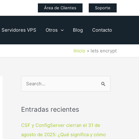
Área de Clientes
Soporte
Servidores VPS
Otros
Blog
Contacto
Inicio
lets encrypt
B
u
s
Entradas recientes
c
a
CSF y ConfigServer cierran el 31 de
r
agosto de 2025: ¿Qué significa y cómo