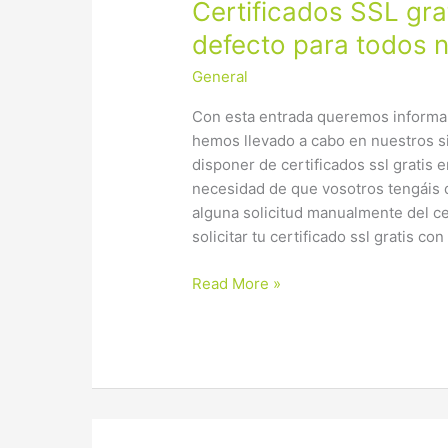
Certificados
Certificados SSL gra
SSL
defecto para todos n
gratis
General
activados
por
Con esta entrada queremos informa
defecto
hemos llevado a cabo en nuestros 
para
disponer de certificados ssl gratis 
todos
necesidad de que vosotros tengáis 
nuestros
alguna solicitud manualmente del ce
clientes!
solicitar tu certificado ssl gratis con
Read More »