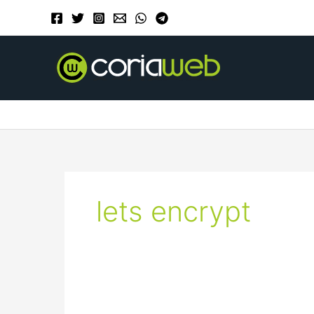
Ir
al
contenido
lets encrypt