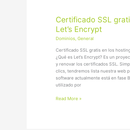
Certificado
Certificado SSL gra
SSL
Let’s Encrypt
gratis
Dominios
,
General
en
CoriaWeb
Certificado SSL gratis en los hostin
con
¿Qué es Let’s Encrypt? Es un proyecto
Let’s
y renovar los certificados SSL. Si
Encrypt
clics, tendremos lista nuestra web 
software actualmente está en fase B
utilizado por
Read More »