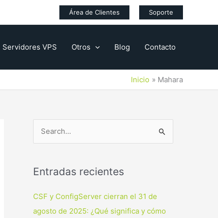
Área de Clientes
Soporte
Servidores VPS
Otros
Blog
Contacto
Inicio
Mahara
B
u
s
Entradas recientes
c
a
CSF y ConfigServer cierran el 31 de
r
agosto de 2025: ¿Qué significa y cómo