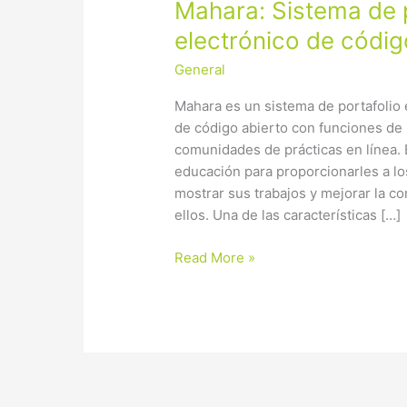
Mahara:
Mahara: Sistema de p
Sistema
electrónico de códig
de
General
portafolio
electrónico
Mahara es un sistema de portafolio 
de
de código abierto con funciones de 
código
comunidades de prácticas en línea. 
abierto
educación para proporcionarles a l
mostrar sus trabajos y mejorar la co
ellos. Una de las características […]
Read More »