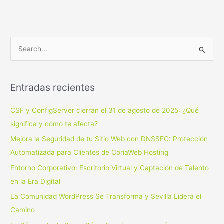
B
u
s
Entradas recientes
c
a
CSF y ConfigServer cierran el 31 de agosto de 2025: ¿Qué
r
significa y cómo te afecta?
p
Mejora la Seguridad de tu Sitio Web con DNSSEC: Protección
o
Automatizada para Clientes de CoriaWeb Hosting
r
Entorno Corporativo: Escritorio Virtual y Captación de Talento
:
en la Era Digital
La Comunidad WordPress Se Transforma y Sevilla Lidera el
Camino