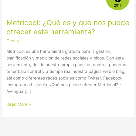
es
2017
y
que
Metricool: ¿Qué es y que nos puede
nos
puede
ofrecer esta herramienta?
ofrecer
General
esta
herramienta?
Metricool es una herramienta gratuita para la gestión,
planificación y medición de redes sociales y blogs. Con esta
herramienta, desde nuestro propio panel de control, podremos
tener bajo control y a tiempo real nuestra página web o blog,
así como diferentes redes sociales como Twitter, Facebook,
Instagram o Linkedin. ¿Qué nos puede ofrecer Metricool? -
Averigua […]
Read More »