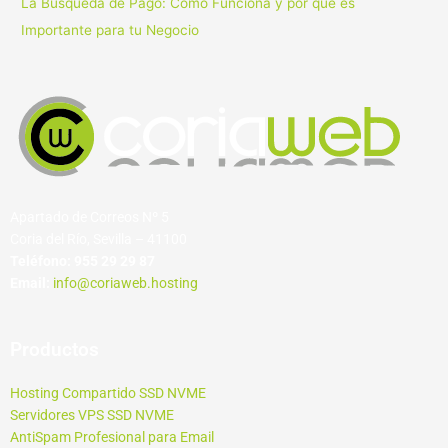
La Búsqueda de Pago: Cómo Funciona y por qué es
Importante para tu Negocio
Apartado de Correos Nº 5
Coria del Río, Sevilla – 41100
Teléfono:
955 29 29 87
Email:
info@coriaweb.hosting
Productos
Hosting Compartido SSD NVME
Servidores VPS SSD NVME
AntiSpam Profesional para Email