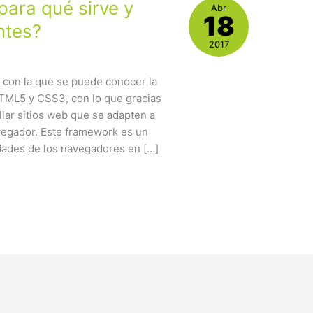
para qué sirve y
Abr
18
ntes?
2017
t con la que se puede conocer la
TML5 y CSS3, con lo que gracias
llar sitios web que se adapten a
vegador. Este framework es un
dades de los navegadores en […]