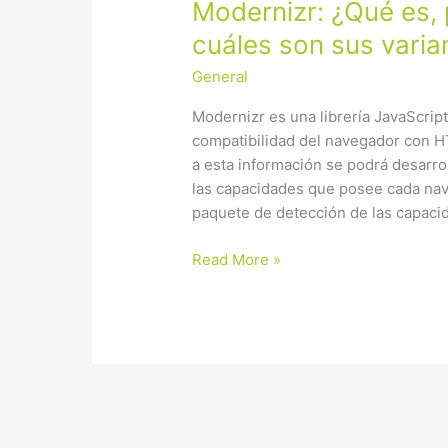
Modernizr:
Modernizr: ¿Qué es, 
¿Qué
cuáles son sus varia
es,
General
para
qué
Modernizr es una librería JavaScrip
sirve
compatibilidad del navegador con H
y
a esta información se podrá desarro
cuáles
las capacidades que posee cada na
son
paquete de detección de las capaci
sus
variantes?
Read More »