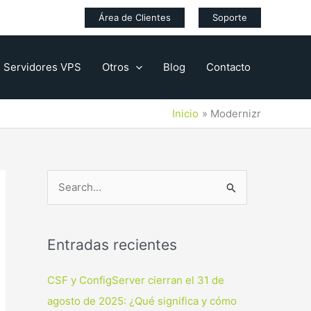
Área de Clientes
Soporte
Servidores VPS
Otros
Blog
Contacto
Inicio
Modernizr
B
u
s
Entradas recientes
c
a
CSF y ConfigServer cierran el 31 de
r
agosto de 2025: ¿Qué significa y cómo