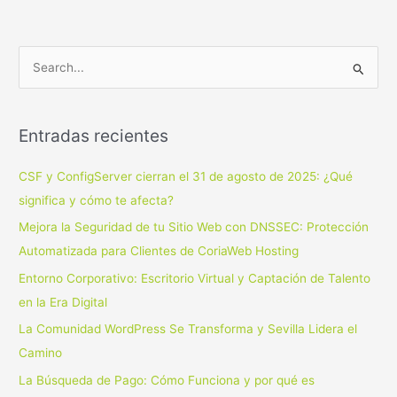
B
u
s
Entradas recientes
c
a
CSF y ConfigServer cierran el 31 de agosto de 2025: ¿Qué
r
significa y cómo te afecta?
p
Mejora la Seguridad de tu Sitio Web con DNSSEC: Protección
o
Automatizada para Clientes de CoriaWeb Hosting
r
Entorno Corporativo: Escritorio Virtual y Captación de Talento
:
en la Era Digital
La Comunidad WordPress Se Transforma y Sevilla Lidera el
Camino
La Búsqueda de Pago: Cómo Funciona y por qué es