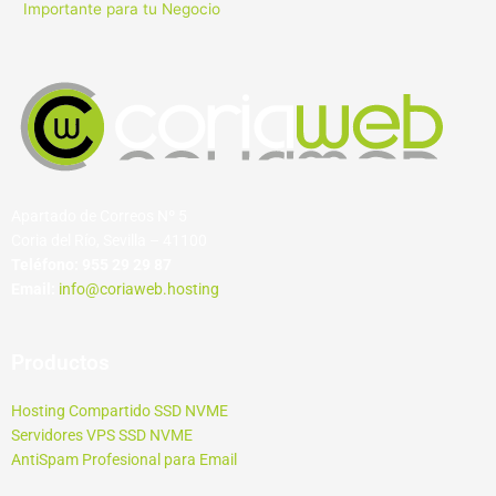
Importante para tu Negocio
Apartado de Correos Nº 5
Coria del Río, Sevilla – 41100
Teléfono:
955 29 29 87
Email:
info@coriaweb.hosting
Productos
Hosting Compartido SSD NVME
Servidores VPS SSD NVME
AntiSpam Profesional para Email