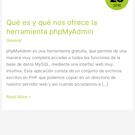
y
2016
qué
nos
Qué es y qué nos ofrece la
ofrece
la
herramienta phpMyAdmin
herramienta
General
phpMyAdmin
phpMyAdmin es una herramienta gratuita, que permite de una
manera muy completa acceder a todas las funciones de la
base de datos MySQL, mediante una interfaz web muy
intuitiva. Esta aplicación consta de un conjunto de archivos
escritos en PHP que podemos copiar en un directorio de
nuestro servidor web y así cuando accedamos a […]
Read More »