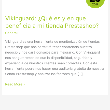
es
2017
y
en
Vikinguard: ¿Qué es y en que
que
beneficia
beneficia a mi tienda Prestashop?
a
General
mi
tienda
Vikinguard es una herramienta de monitorización de tiendas
Prestashop?
Prestashop que nos permitirá tener controlado nuestro
negocio y nos dará consejos para mejorarlo. Con Vikinguard
nos aseguraremos de que la disponibilidad, seguridad y
experiencia de nuestros clientes sean correctas. Con esta
herramienta podremos hacer una auditoria gratuita de nuestra
tienda Prestashop y analizar los factores que […]
Read More »