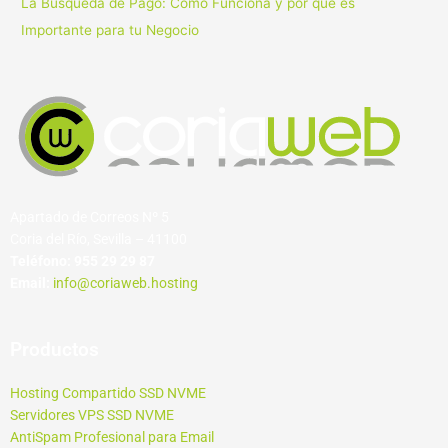
La Búsqueda de Pago: Cómo Funciona y por qué es
Importante para tu Negocio
Apartado de Correos Nº 5
Coria del Río, Sevilla – 41100
Teléfono:
955 29 29 87
Email:
info@coriaweb.hosting
Productos
Hosting Compartido SSD NVME
Servidores VPS SSD NVME
AntiSpam Profesional para Email