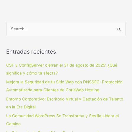
B
u
s
Entradas recientes
c
a
CSF y ConfigServer cierran el 31 de agosto de 2025: ¿Qué
r
significa y cómo te afecta?
p
Mejora la Seguridad de tu Sitio Web con DNSSEC: Protección
o
Automatizada para Clientes de CoriaWeb Hosting
r
Entorno Corporativo: Escritorio Virtual y Captación de Talento
:
en la Era Digital
La Comunidad WordPress Se Transforma y Sevilla Lidera el
Camino