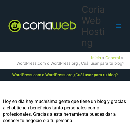
Ir
Main
Coria
al
Men
contenido
Web
Hosti
ng
Inicio
General
WordPress.com o WordPress.org ¿Cuál usar para tu blog?
WordPress.com o WordPress.org ¿Cuál usar para tu blog?
Hoy en día hay muchísima gente que tiene un blog y gracias
a él obtienen beneficios tanto personales como
profesionales. Gracias a esta herramienta puedes dar a
conocer tu negocio o a tu persona.