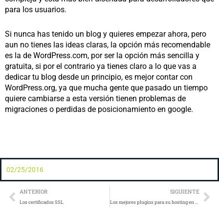
para los usuarios.
Si nunca has tenido un blog y quieres empezar ahora, pero
aun no tienes las ideas claras, la opción más recomendable
es la de WordPress.com, por ser la opción más sencilla y
gratuita, si por el contrario ya tienes claro a lo que vas a
dedicar tu blog desde un principio, es mejor contar con
WordPress.org, ya que mucha gente que pasado un tiempo
quiere cambiarse a esta versión tienen problemas de
migraciones o perdidas de posicionamiento en google.
02/25/2016
Prev
Ne
ANTERIOR
SIGUIENTE
Los certificados SSL
Los mejores plugins para su hosting en WordPress