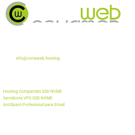
Apartado de Correos Nº 5
Coria del Río, Sevilla – 41100
Teléfono:
955 29 29 87
Email:
info@coriaweb.hosting
Productos
Hosting Compartido SSD NVME
Servidores VPS SSD NVME
AntiSpam Profesional para Email
Otros Productos