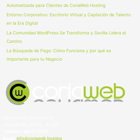
o
Automatizada para Clientes de CoriaWeb Hosting
r
Entorno Corporativo: Escritorio Virtual y Captación de Talento
:
en la Era Digital
La Comunidad WordPress Se Transforma y Sevilla Lidera el
Camino
La Búsqueda de Pago: Cómo Funciona y por qué es
Importante para tu Negocio
Apartado de Correos Nº 5
Coria del Río, Sevilla – 41100
Teléfono:
955 29 29 87
Email:
info@coriaweb.hosting