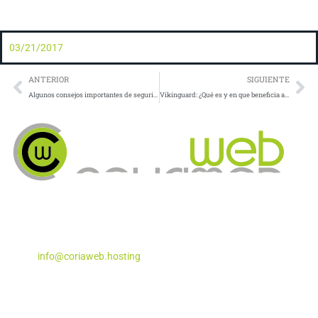
03/21/2017
Prev
Ne
ANTERIOR
SIGUIENTE
Algunos consejos importantes de seguridad para Apache
Vikinguard: ¿Qué es y en que beneficia a mi tienda Prestashop?
Apartado de Correos Nº 5
Coria del Río, Sevilla – 41100
Teléfono:
955 29 29 87
Email:
info@coriaweb.hosting
Productos