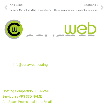
Prev
Ne
ANTERIOR
SIGUIENTE
Inbound Marketing: ¿Que es y cuales son sus aspectos clave?
Consejos para elegir un nombre de dominio para tu empresa
Apartado de Correos Nº 5
Coria del Río, Sevilla – 41100
Teléfono:
955 29 29 87
Email:
info@coriaweb.hosting
Productos
Hosting Compartido SSD NVME
Servidores VPS SSD NVME
AntiSpam Profesional para Email