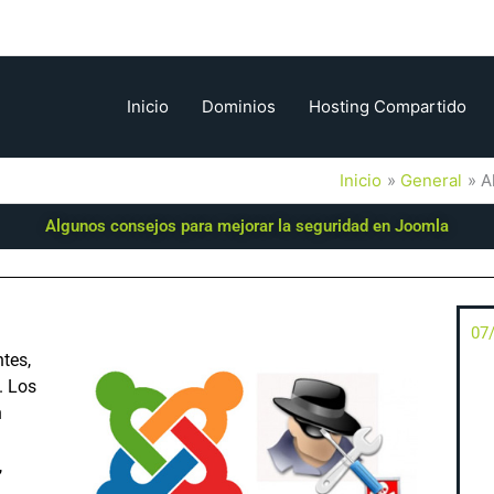
Inicio
Dominios
Hosting Compartido
Inicio
General
A
Algunos consejos para mejorar la seguridad en Joomla
07
tes,
. Los
n
,