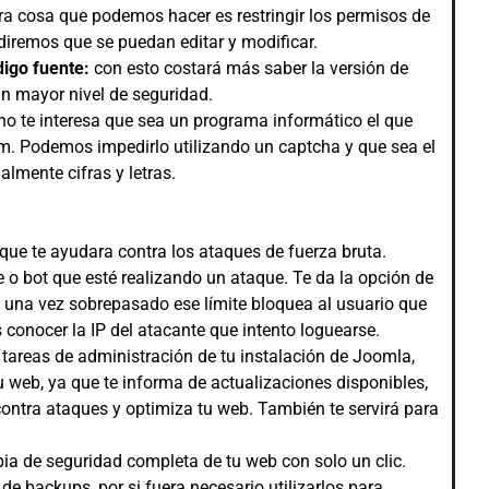
ra cosa que podemos hacer es restringir los permisos de
diremos que se puedan editar y modificar.
digo fuente:
con esto costará más saber la versión de
un mayor nivel de seguridad.
no te interesa que sea un programa informático el que
am. Podemos impedirlo utilizando un captcha y que sea el
lmente cifras y letras.
que te ayudara contra los ataques de fuerza bruta.
 o bot que esté realizando un ataque. Te da la opción de
 y una vez sobrepasado ese límite bloquea al usuario que
conocer la IP del atacante que intento loguearse.
 tareas de administración de tu instalación de Joomla,
 web, ya que te informa de actualizaciones disponibles,
ontra ataques y optimiza tu web. También te servirá para
pia de seguridad completa de tu web con solo un clic.
e backups, por si fuera necesario utilizarlos para