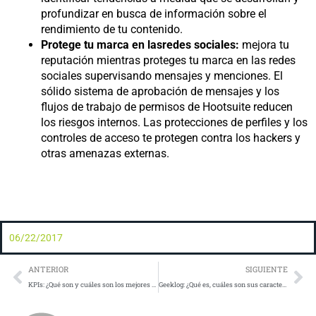
profundizar en busca de información sobre el
rendimiento de tu contenido.
Protege tu marca en las
redes sociales:
mejora tu
reputación mientras proteges tu marca en las redes
sociales supervisando mensajes y menciones. El
sólido sistema de aprobación de mensajes y los
flujos de trabajo de permisos de Hootsuite reducen
los riesgos internos. Las protecciones de perfiles y los
controles de acceso te protegen contra los hackers y
otras amenazas externas.
06/22/2017
Prev
Ne
ANTERIOR
SIGUIENTE
KPIs: ¿Qué son y cuáles son los mejores para un comercio electrónico?
Geeklog: ¿Qué es, cuáles son sus características y que nos puede ofrecer?