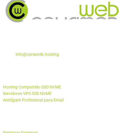
Apartado de Correos Nº 5
Coria del Río, Sevilla – 41100
Teléfono:
955 29 29 87
Email:
info@coriaweb.hosting
Productos
Hosting Compartido SSD NVME
Servidores VPS SSD NVME
AntiSpam Profesional para Email
Otros Productos
Registrar Dominios