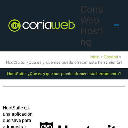
Ir
Main
Coria
al
Men
contenido
Web
Hosti
ng
Inicio
General
HootSuite: ¿Qué es y que nos puede ofrecer esta herramienta?
HootSuite: ¿Qué es y que nos puede ofrecer esta herramienta?
HootSuite es
una aplicación
que sirve para
administrar