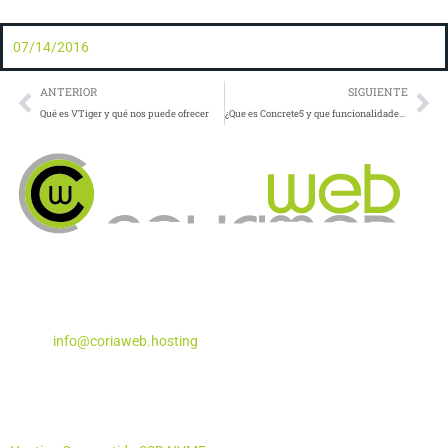
07/14/2016
Prev
Ne
ANTERIOR
SIGUIENTE
Qué es VTiger y qué nos puede ofrecer
¿Que es Concrete5 y que funcionalidades tiene?
Apartado de Correos Nº 5
Coria del Río, Sevilla – 41100
Teléfono:
955 29 29 87
Email:
info@coriaweb.hosting
Productos