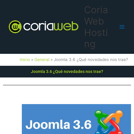
Ir
Main
Coria
al
Men
contenido
Web
Hosti
ng
Inicio
General
Joomla 3.6 ¿Qué novedades nos trae?
Joomla 3.6 ¿Qué novedades nos trae?