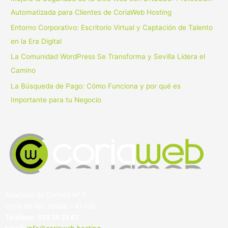
o
Automatizada para Clientes de CoriaWeb Hosting
r
Entorno Corporativo: Escritorio Virtual y Captación de Talento
:
en la Era Digital
La Comunidad WordPress Se Transforma y Sevilla Lidera el
Camino
La Búsqueda de Pago: Cómo Funciona y por qué es
Importante para tu Negocio
Apartado de Correos Nº 5
Coria del Río, Sevilla – 41100
Teléfono:
955 29 29 87