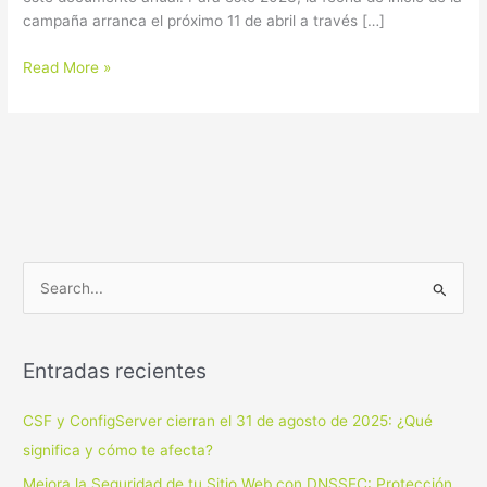
campaña arranca el próximo 11 de abril a través […]
Read More »
B
u
s
Entradas recientes
c
a
CSF y ConfigServer cierran el 31 de agosto de 2025: ¿Qué
r
significa y cómo te afecta?
p
Mejora la Seguridad de tu Sitio Web con DNSSEC: Protección