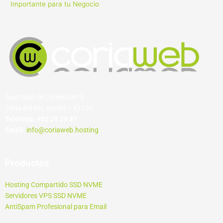
Importante para tu Negocio
Apartado de Correos Nº 5
Coria del Río, Sevilla – 41100
Teléfono:
955 29 29 87
Email:
info@coriaweb.hosting
Productos
Hosting Compartido SSD NVME
Servidores VPS SSD NVME
AntiSpam Profesional para Email