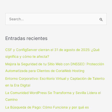
B
u
s
Entradas recientes
c
a
CSF y ConfigServer cierran el 31 de agosto de 2025: ¿Qué
r
significa y cómo te afecta?
p
Mejora la Seguridad de tu Sitio Web con DNSSEC: Protección
o
Automatizada para Clientes de CoriaWeb Hosting
r
Entorno Corporativo: Escritorio Virtual y Captación de Talento
:
en la Era Digital
La Comunidad WordPress Se Transforma y Sevilla Lidera el
Camino
La Búsqueda de Pago: Cómo Funciona y por qué es