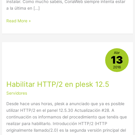
instalar. Como mucho sabéis, CoriaWeb siempre intenta estar
a la última en […]
Read More »
Habilitar
Abr
13
HTTP/2
en
2016
plesk
12.5
Habilitar HTTP/2 en plesk 12.5
Servidores
Desde hace unas horas, plesk a anunciado que ya es posible
utilizar HTTP/2 en el panel 12.5.30 Actualización #28. A
continuación os informamos del procedimiento que tenéis que
realizar para habilitarlo. Introducción HTTP/2 (HTTP
originalmente llamado/2.0) es la segunda versión principal del