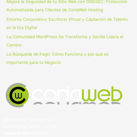
Mejora la Seguridad de tu Sitio Web con DNSSEC: Protección
o
Automatizada para Clientes de CoriaWeb Hosting
r
Entorno Corporativo: Escritorio Virtual y Captación de Talento
:
en la Era Digital
La Comunidad WordPress Se Transforma y Sevilla Lidera el
Camino
La Búsqueda de Pago: Cómo Funciona y por qué es
Importante para tu Negocio
Apartado de Correos Nº 5
Coria del Río, Sevilla – 41100
Teléfono:
955 29 29 87