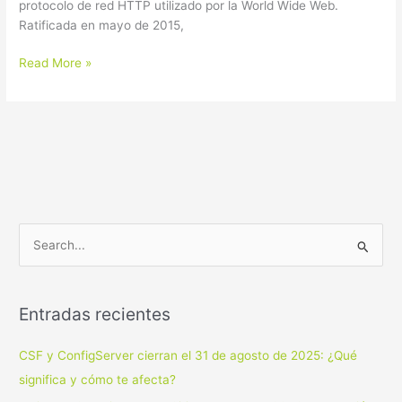
protocolo de red HTTP utilizado por la World Wide Web.
Ratificada en mayo de 2015,
Read More »
B
u
s
Entradas recientes
c
a
CSF y ConfigServer cierran el 31 de agosto de 2025: ¿Qué
r
significa y cómo te afecta?
p