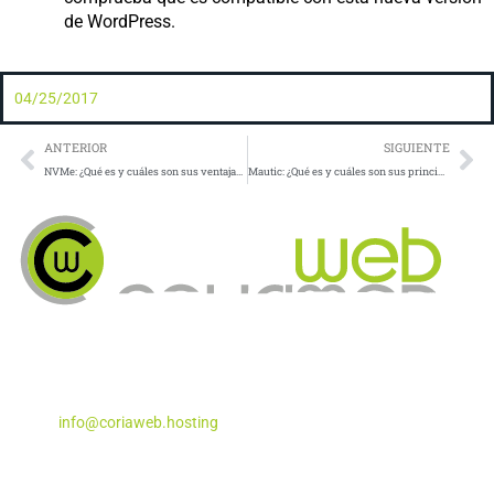
de WordPress.
04/25/2017
Prev
Ne
ANTERIOR
SIGUIENTE
NVMe: ¿Qué es y cuáles son sus ventajas y desventajas?
Mautic: ¿Qué es y cuáles son sus principales funcionalidades?
Apartado de Correos Nº 5
Coria del Río, Sevilla – 41100
Teléfono:
955 29 29 87
Email:
info@coriaweb.hosting