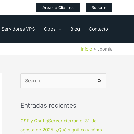
Área de Clientes
Soporte
Servidores VPS
Otros
Blog
Contacto
Inicio
Joomla
B
u
s
Entradas recientes
c
a
CSF y ConfigServer cierran el 31 de
r
agosto de 2025: ¿Qué significa y cómo