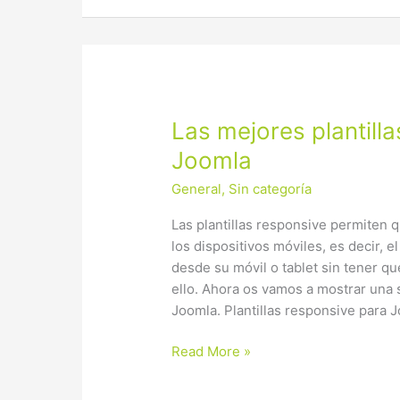
Las
Las mejores plantill
mejores
Joomla
plantillas
General
,
Sin categoría
responsive
para
Las plantillas responsive permiten q
Joomla
los dispositivos móviles, es decir, el
desde su móvil o tablet sin tener qu
ello. Ahora os vamos a mostrar una s
Joomla. Plantillas responsive para 
Read More »