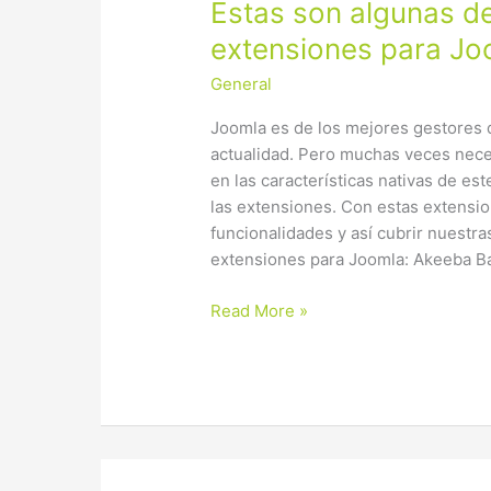
Estas
Estas son algunas de
son
extensiones para Jo
algunas
General
de
las
Joomla es de los mejores gestores 
mejores
actualidad. Pero muchas veces nec
extensiones
en las características nativas de es
para
las extensiones. Con estas extensi
Joomla
funcionalidades y así cubrir nuestr
extensiones para Joomla: Akeeba B
Read More »