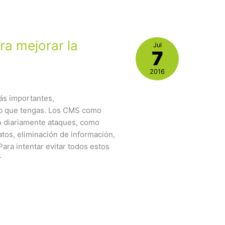
ra mejorar la
Jul
7
a
2016
ás importantes,
eb que tengas. Los CMS como
n diariamente ataques, como
tos, eliminación de información,
Para intentar evitar todos estos
r