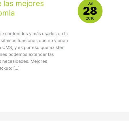
 las mejores
Jul
28
omla
2016
de contenidos y más usados en la
esitamos funciones que no vienen
te CMS, y es por eso que existen
ones podemos extender las
as necesidades. Mejores
ackup: […]