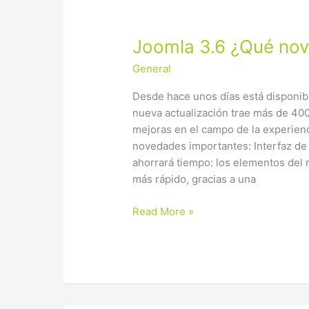
Joomla
Joomla 3.6 ¿Qué nov
3.6
General
¿Qué
novedades
Desde hace unos días está disponibl
nos
nueva actualización trae más de 400
trae?
mejoras en el campo de la experienc
novedades importantes: Interfaz de
ahorrará tiempo: los elementos del
más rápido, gracias a una
Read More »