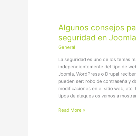
Algunos
Algunos consejos pa
consejos
seguridad en Jooml
para
General
mejorar
la
La seguridad es uno de los temas m
seguridad
independientemente del tipo de w
en
Joomla, WordPress o Drupal recibe
Joomla
pueden ser: robo de contraseña y da
modificaciones en el sitio web, etc. 
tipos de ataques os vamos a mostra
Read More »