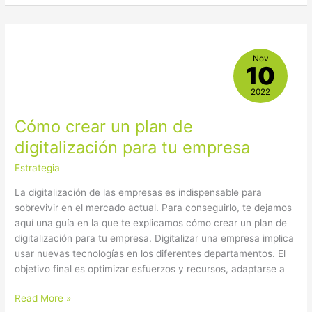
Cómo
Nov
crear
10
un
plan
2022
de
Cómo crear un plan de
digitalización
para
digitalización para tu empresa
tu
Estrategia
empresa
La digitalización de las empresas es indispensable para
sobrevivir en el mercado actual. Para conseguirlo, te dejamos
aquí una guía en la que te explicamos cómo crear un plan de
digitalización para tu empresa. Digitalizar una empresa implica
usar nuevas tecnologías en los diferentes departamentos. El
objetivo final es optimizar esfuerzos y recursos, adaptarse a
Read More »