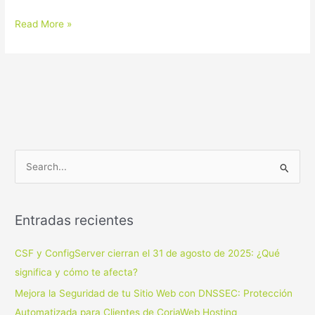
Read More »
B
u
s
Entradas recientes
c
a
CSF y ConfigServer cierran el 31 de agosto de 2025: ¿Qué
r
significa y cómo te afecta?
p
Mejora la Seguridad de tu Sitio Web con DNSSEC: Protección
o
Automatizada para Clientes de CoriaWeb Hosting