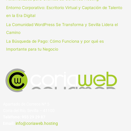
r
Entorno Corporativo: Escritorio Virtual y Captación de Talento
:
en la Era Digital
La Comunidad WordPress Se Transforma y Sevilla Lidera el
Camino
La Búsqueda de Pago: Cómo Funciona y por qué es
Importante para tu Negocio
Apartado de Correos Nº 5
Coria del Río, Sevilla – 41100
Teléfono:
955 29 29 87
Email:
info@coriaweb.hosting