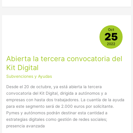
Abierta
Oct
la
25
tercera
convocatoria
2022
del
Abierta la tercera convocatoria del
Kit
Digital
Kit Digital
Subvenciones y Ayudas
Desde el 20 de octubre, ya está abierta la tercera
convocatoria del Kit Digital, dirigida a autónomos y a
empresas con hasta dos trabajadores. La cuantía de la ayuda
para este segmento será de 2.000 euros por solicitante.
Pymes y autónomos podrán destinar esta cantidad a
estrategias digitales como gestión de redes sociales;
presencia avanzada