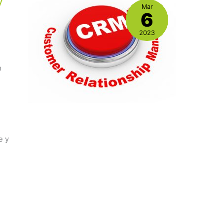
Mar
6
2023
n
e y