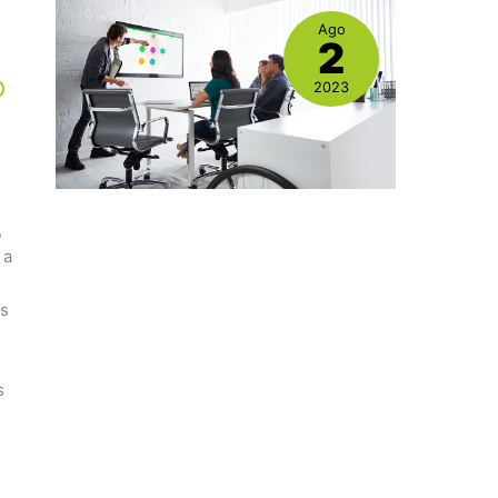
:
Ago
2
o
2023
,
 a
es
s
s