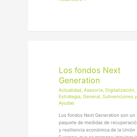
Los
Los fondos Next
fondos
Generation
Next
Actualidad
,
Asesoría
,
Digitalización
,
Generation
Estrategia
,
General
,
Subvenciones 
Ayudas
Los fondos Next Generation son un
paquete de medidas de recuperaci
y resiliencia económica de la Unión