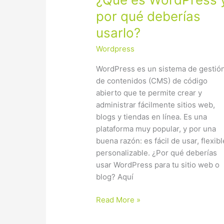
es
por qué deberías
WordPress
usarlo?
y
por
Wordpress
qué
deberías
WordPress es un sistema de gestió
usarlo?
de contenidos (CMS) de código
abierto que te permite crear y
administrar fácilmente sitios web,
blogs y tiendas en línea. Es una
plataforma muy popular, y por una
buena razón: es fácil de usar, flexibl
personalizable. ¿Por qué deberías
usar WordPress para tu sitio web o
blog? Aquí
Read More »