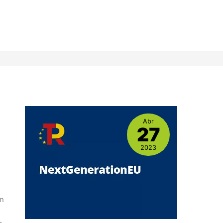
Abr
27
2023
y
ón