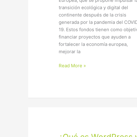
Europea, que se propone impulsar l
transición ecológica y digital del
continente después de la crisis
generada por la pandemia del COVI
19. Estos fondos tienen como objeti
financiar proyectos que ayuden a
fortalecer la economía europea,
mejorar la
Read More »
¿Qué
¿Qué es WordPress 