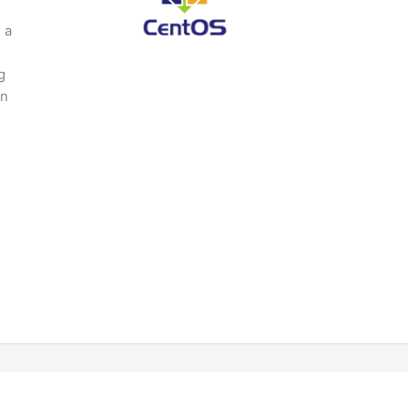
 a
g
an