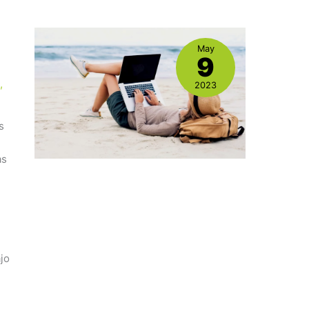
May
9
a
,
2023
s
as
ajo