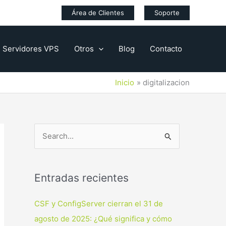
Área de Clientes
Soporte
Servidores VPS
Otros
Blog
Contacto
Inicio
digitalizacion
B
u
s
Entradas recientes
c
a
CSF y ConfigServer cierran el 31 de
r
agosto de 2025: ¿Qué significa y cómo