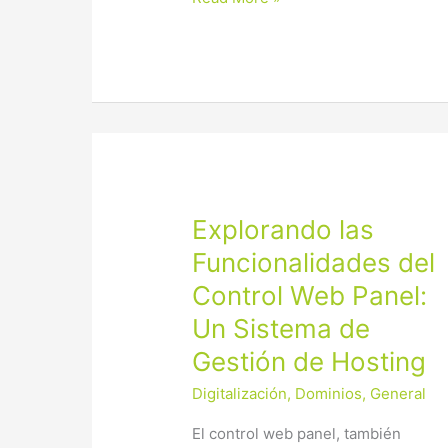
Explorando
Explorando las
las
Funcionalidades del
Funcionalidades
Control Web Panel:
del
Control
Un Sistema de
Web
Gestión de Hosting
Panel:
Un
Digitalización
,
Dominios
,
General
Sistema
El control web panel, también
de