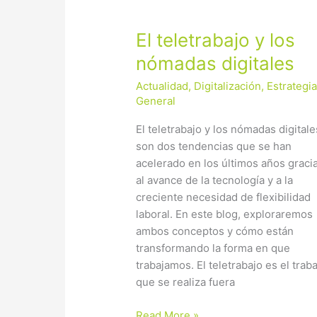
El
El teletrabajo y los
teletrabajo
nómadas digitales
y
Actualidad
,
Digitalización
,
Estrategi
los
General
nómadas
digitales
El teletrabajo y los nómadas digitale
son dos tendencias que se han
acelerado en los últimos años graci
al avance de la tecnología y a la
creciente necesidad de flexibilidad
laboral. En este blog, exploraremos
ambos conceptos y cómo están
transformando la forma en que
trabajamos. El teletrabajo es el trab
que se realiza fuera
Read More »