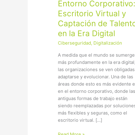
Entorno
Entorno Corporativo
Corporativo:
Escritorio Virtual y
Escritorio
Captación de Talent
Virtual
y
en la Era Digital
Captación
Ciberseguridad
,
Digitalización
de
Talento
A medida que el mundo se sumerge
en
más profundamente en la era digital
la
las organizaciones se ven obligadas
Era
adaptarse y evolucionar. Una de las
Digital
áreas donde esto es más evidente 
en el entorno corporativo, donde la
antiguas formas de trabajo están
siendo reemplazadas por solucione
más flexibles y seguras, como el
escritorio virtual. […]
Read More »